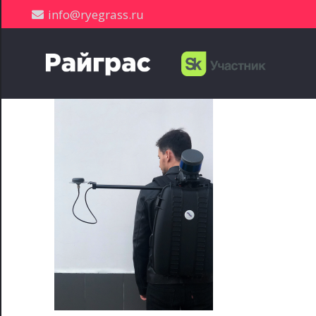
info@ryegrass.ru