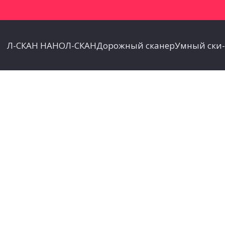
Л-СКАН НАНО
Л-СКАН
Дорожный сканер
Умный ски-