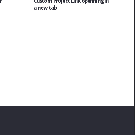
r
Custom Project Link openning in
a new tab