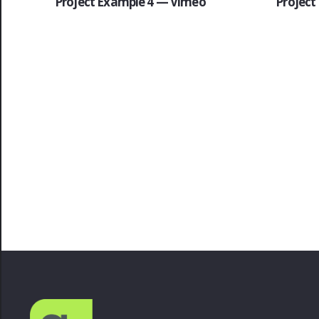
Project Example 4 — Vimeo
Project