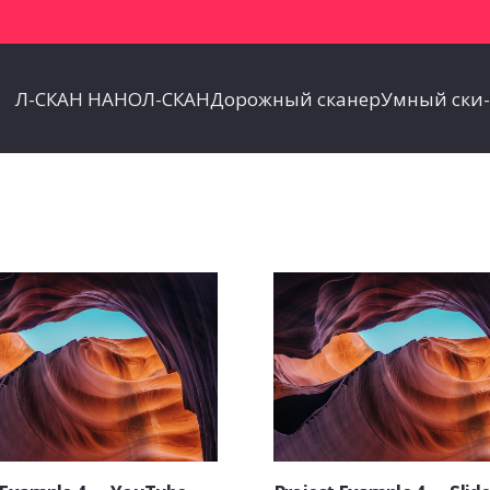
Л-СКАН НАНО
Л-СКАН
Дорожный сканер
Умный ски-