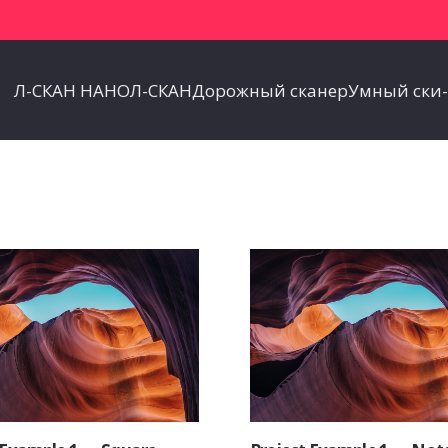
Л-СКАН НАНО
Л-СКАН
Дорожный сканер
Умный ски-