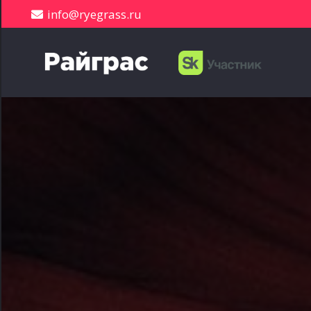
info@ryegrass.ru