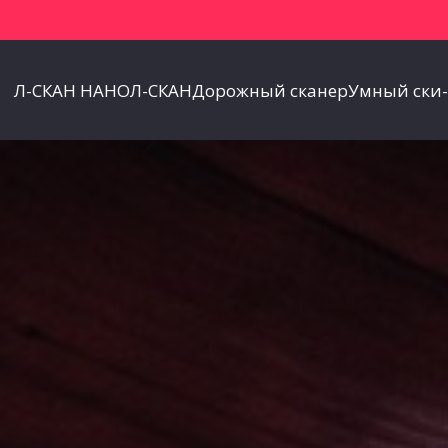
Л-СКАН НАНО
Л-СКАН
Дорожный сканер
Умный ски-